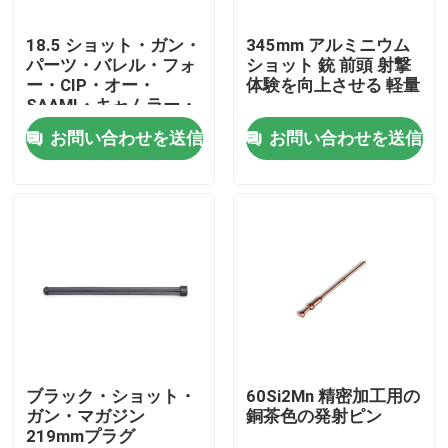
18.5 ショット・ガン・
345mm アルミニウム
工場 ツアー
パーツ・バレル・フォ
ショット 銃 前頭 射撃
ー・CIP・オー・
体験を向上させる 軽量
SAAMI・キャムラー・
品質管理
スティール・コンスト
お問い合わせを送信
お問い合わせを送信
ラクション
連絡 ください
ニュース
引金 を 求め て ください
ポンプ行為の散弾銃
ブラック・ショット・
60Si2Mn 精密加工用の
ガン・マガジン
銅茶色の発射ピン
219mmプラグ
半自動散弾銃