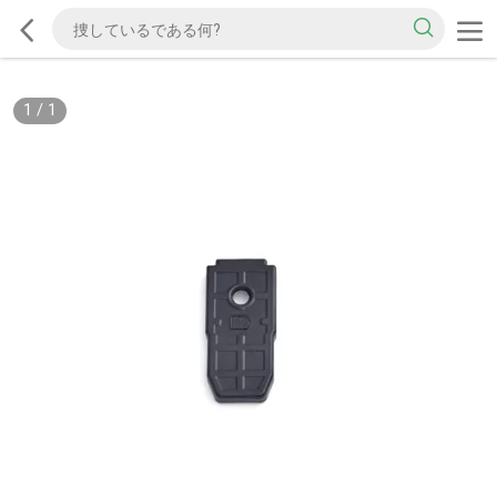
1
/
1