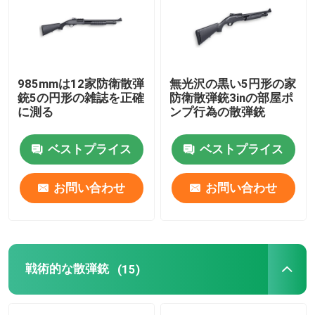
工場 ツアー
985mmは12家防衛散弾
無光沢の黒い5円形の家
品質管理
銃5の円形の雑誌を正確
防衛散弾銃3inの部屋ポ
に測る
ンプ行為の散弾銃
連絡 ください
ベストプライス
ベストプライス
ニュース
お問い合わせ
お問い合わせ
引金 を 求め て ください
ポンプ行為の散弾銃
戦術的な散弾銃
(15)
半自動散弾銃