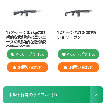
家防衛散弾銃
戦術的な散弾銃
12のゲージ3.9kgの戦
12カージ YJ12-2戦術
術的な散弾銃の黒いエ
ショットガン
ースの戦術的な散弾銃
ボルト行為のライフル
の無光沢の黒
ベストプライス
ベストプライス
半自動小銃
お問い合わせ
お問い合わせ
散弾銃上のおよび
ワン ショット散弾銃
ボルト行為のライフル
(1)
打撃銃の部品