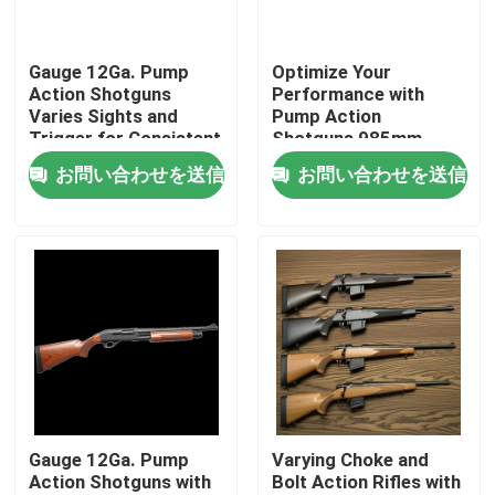
工場 ツアー
Gauge 12Ga. Pump
Optimize Your
Action Shotguns
Performance with
Varies Sights and
Pump Action
品質管理
Trigger for Consistent
Shotguns 985mm
Performance
Overall Length and
お問い合わせを送信
お問い合わせを送信
Pump Action
連絡 ください
ニュース
引金 を 求め て ください
ポンプ行為の散弾銃
Gauge 12Ga. Pump
Varying Choke and
Action Shotguns with
Bolt Action Rifles with
半自動散弾銃