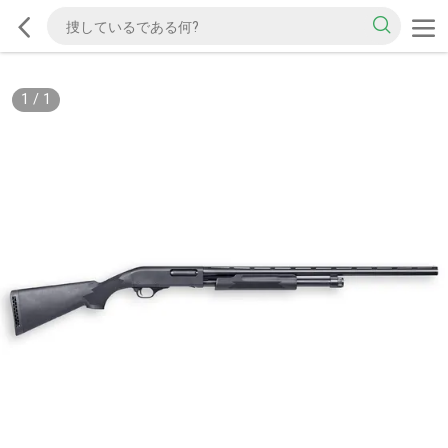
1
/
1