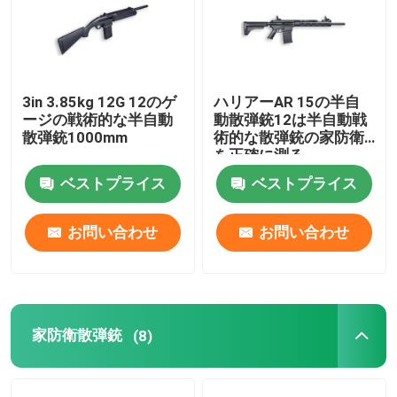
3in 3.85kg 12G 12のゲ
ハリアーAR 15の半自
ージの戦術的な半自動
動散弾銃12は半自動戦
散弾銃1000mm
術的な散弾銃の家防衛
を正確に測る
ベストプライス
ベストプライス
お問い合わせ
お問い合わせ
家へ
家防衛散弾銃
製品
(8)
わたしたち に つい て