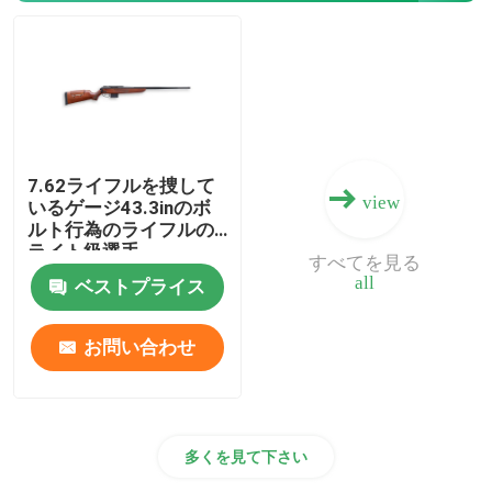
散弾銃の弾薬
銃の付属品
7.62ライフルを捜して
銃の光学
view
いるゲージ43.3inのボ
ルト行為のライフルの
ライト級選手
すべてを見る
all
ベストプライス
お問い合わせ
多くを見て下さい