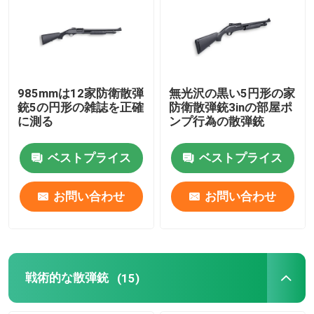
工場 ツアー
品質管理
985mmは12家防衛散弾
無光沢の黒い5円形の家
銃5の円形の雑誌を正確
防衛散弾銃3inの部屋ポ
に測る
ンプ行為の散弾銃
連絡 ください
ベストプライス
ベストプライス
ニュース
お問い合わせ
お問い合わせ
引金 を 求め て ください
ポンプ行為の散弾銃
戦術的な散弾銃
(15)
半自動散弾銃